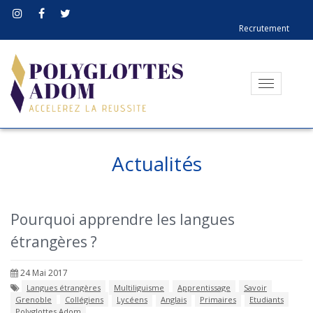
Recrutement
Toggle
navigati
Actualités
Pourquoi apprendre les langues
étrangères ?
24 Mai 2017
Langues étrangères
Multiliguisme
Apprentissage
Savoir
Grenoble
Collégiens
Lycéens
Anglais
Primaires
Etudiants
Polyglottes Adom