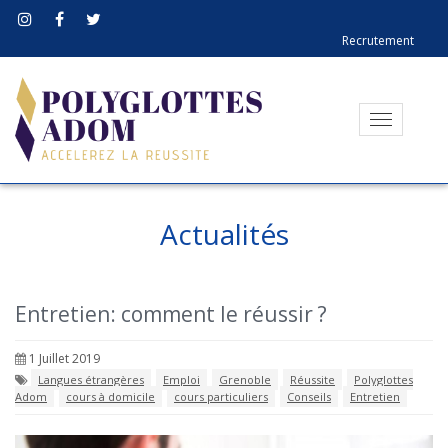
Recrutement
Toggle
navigati
Actualités
Entretien: comment le réussir ?
1 Juillet 2019
Langues étrangères
Emploi
Grenoble
Réussite
Polyglottes
Adom
cours à domicile
cours particuliers
Conseils
Entretien