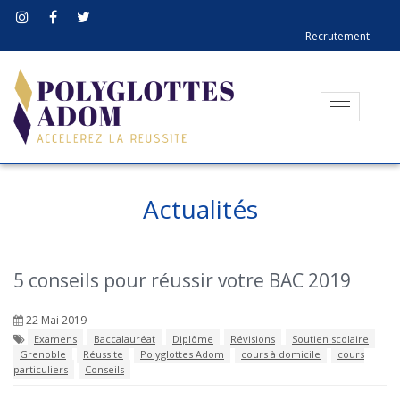
Recrutement
Toggle
navigati
Actualités
5 conseils pour réussir votre BAC 2019
22 Mai 2019
Examens
Baccalauréat
Diplôme
Révisions
Soutien scolaire
Grenoble
Réussite
Polyglottes Adom
cours à domicile
cours
particuliers
Conseils