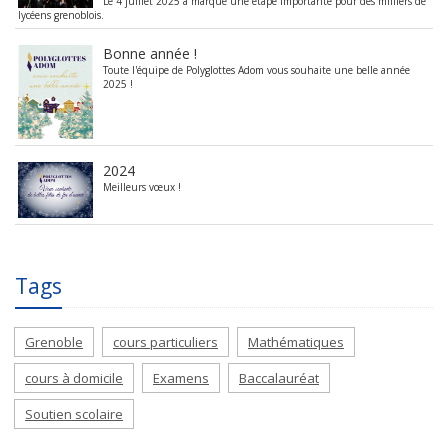
Le 4 juillet 2025 a marqué une étape importante pour des milliers de
lycéens grenoblois.
Bonne année !
Toute l'équipe de Polyglottes Adom vous souhaite une belle année
2025 !
2024
Meilleurs vœux !
Tags
Grenoble
cours particuliers
Mathématiques
cours à domicile
Examens
Baccalauréat
Soutien scolaire