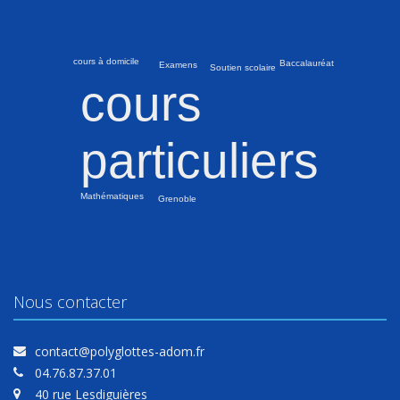
cours à domicile
Baccalauréat
Examens
Soutien scolaire
cours
particuliers
Mathématiques
Grenoble
Nous contacter
contact@polyglottes-adom.fr
04.76.87.37.01
40 rue Lesdiguières